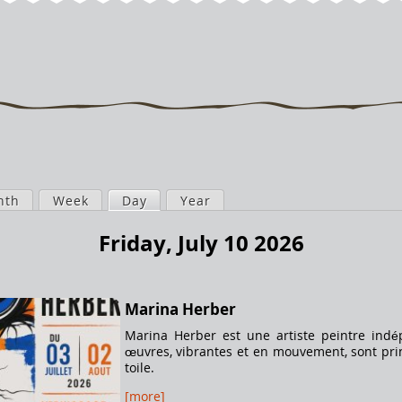
nth
Week
Day
(active tab)
Year
Friday, July 10 2026
Marina Herber
Marina Herber est une artiste peintre in
œuvres, vibrantes et en mouvement, sont prin
toile.
[more]