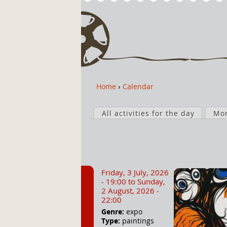
Home
›
Calendar
Y
o
P
u
All activities for the day
Mo
r
a
i
r
m
e
a
h
r
Friday, 3 July, 2026
e
y
- 19:00
to
Sunday,
r
t
2 August, 2026 -
22:00
e
a
Genre:
expo
b
Type:
paintings