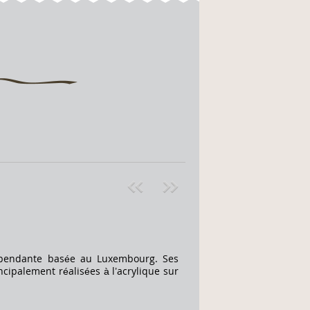
Pre
ext
v
»
dépendante basée au Luxembourg. Ses
cipalement réalisées à l’acrylique sur