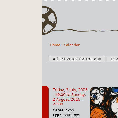
Home
›
Calendar
Y
o
P
u
All activities for the day
Mo
r
a
i
r
m
e
a
h
r
Friday, 3 July, 2026
e
y
- 19:00
to
Sunday,
r
t
2 August, 2026 -
22:00
e
a
Genre:
expo
b
Type:
paintings