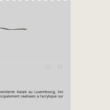
Pre
ext
v
»
dépendante basée au Luxembourg. Ses
cipalement réalisées à l’acrylique sur