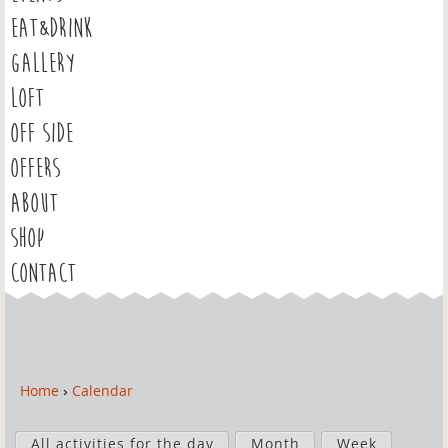
EAT&DRINK
GALLERY
LOFT
OFF SIDE
OFFERS
ABOUT
SHOP
CONTACT
Home
›
Calendar
Y
o
P
u
All activities for the day
Month
Week
r