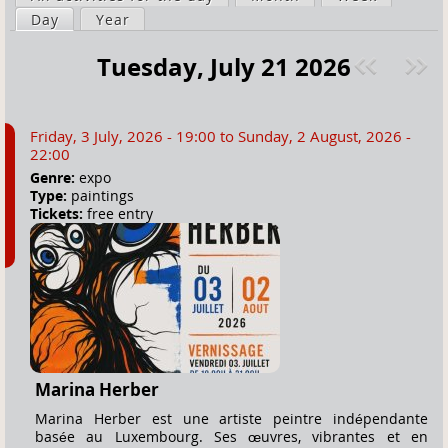
a
Day
(active tab)
Year
i
r
m
Tuesday, July 21 2026
e
a
Pre
ext
h
r
v
»
e
y
Friday, 3 July, 2026 - 19:00
to
Sunday, 2 August, 2026 -
r
t
22:00
e
a
Genre:
expo
Type:
paintings
b
Tickets:
free entry
s
Marina Herber
Marina Herber est une artiste peintre indépendante
basée au Luxembourg. Ses œuvres, vibrantes et en