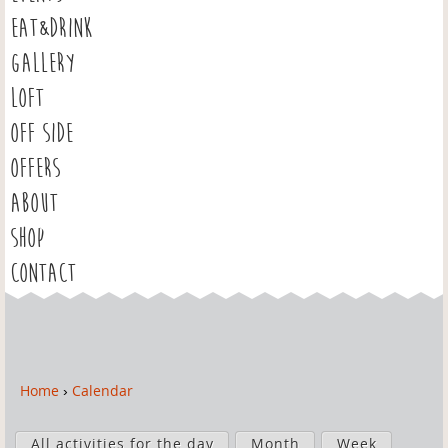
EAT&DRINK
GALLERY
LOFT
OFF SIDE
OFFERS
ABOUT
SHOP
CONTACT
Home
›
Calendar
Y
o
P
u
All activities for the day
Month
Week
r