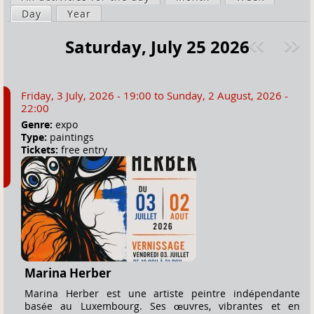
a
Day
(active tab)
Year
i
r
m
Saturday, July 25 2026
e
a
Pre
ext
h
r
v
»
e
y
Friday, 3 July, 2026 - 19:00
to
Sunday, 2 August, 2026 -
r
t
22:00
e
a
Genre:
expo
Type:
paintings
b
Tickets:
free entry
s
Marina Herber
Marina Herber est une artiste peintre indépendante
basée au Luxembourg. Ses œuvres, vibrantes et en