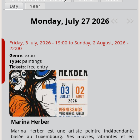
a
Day
(active tab)
Year
i
r
m
Monday, July 27 2026
e
a
Pre
ext
h
r
v
»
e
y
Friday, 3 July, 2026 - 19:00
to
Sunday, 2 August, 2026 -
r
t
22:00
e
a
Genre:
expo
Type:
paintings
b
Tickets:
free entry
s
Marina Herber
Marina Herber est une artiste peintre indépendante
basée au Luxembourg. Ses œuvres, vibrantes et en