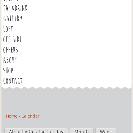
EAT&DRINK
GALLERY
LOFT
OFF SIDE
OFFERS
ABOUT
SHOP
CONTACT
Home
›
Calendar
Y
o
P
u
All activities for the day
Month
Week
r