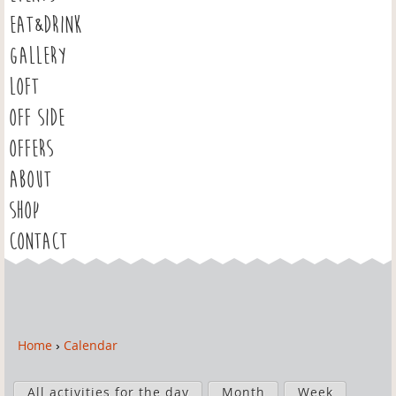
EAT&DRINK
GALLERY
LOFT
OFF SIDE
OFFERS
ABOUT
SHOP
CONTACT
Home
›
Calendar
Y
o
P
u
All activities for the day
Month
Week
r