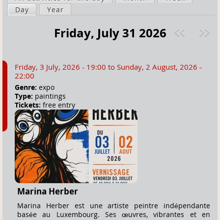
a
Day
(active tab)
Year
i
r
m
Friday, July 31 2026
e
a
Pre
ext
h
r
v
»
e
y
Friday, 3 July, 2026 - 19:00
to
Sunday, 2 August, 2026 -
r
t
22:00
e
a
Genre:
expo
Type:
paintings
b
Tickets:
free entry
s
Marina Herber
Marina Herber est une artiste peintre indépendante
basée au Luxembourg. Ses œuvres, vibrantes et en