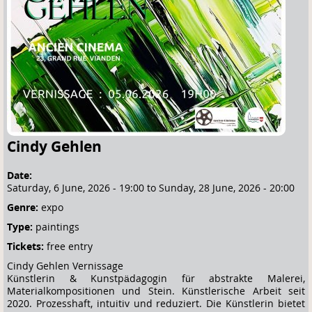
e
h
e
r
e
Cindy Gehlen
Date:
Saturday, 6 June, 2026 - 19:00
to
Sunday, 28 June, 2026 - 20:00
Genre:
expo
Type:
paintings
Tickets:
free entry
Cindy Gehlen Vernissage
Künstlerin & Kunstpädagogin für abstrakte Malerei,
Materialkompositionen und Stein. Künstlerische Arbeit seit
2020. Prozesshaft, intuitiv und reduziert. Die Künstlerin bietet