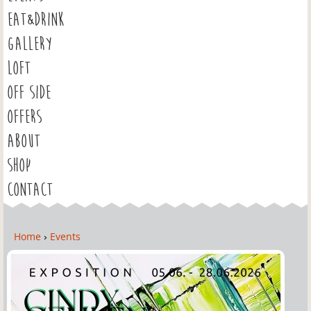
EAT&DRINK
GALLERY
LOFT
OFF SIDE
OFFERS
ABOUT
SHOP
CONTACT
Home
›
Events
Y
o
u
a
r