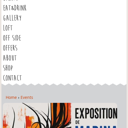
EAT&DRINK
GALLERY
LOFT
OFF SIDE
OFFERS
ABOUT
SHOP
CONTACT
Home
›
Events
Y
o
u
a
r