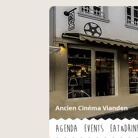
Ancien Cinéma Vianden
Agenda
Events
Eat&Drin