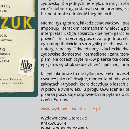
żydowską. Dla jednych heretyk, dla innych 
wokół siebie krąg oddanych sobie uczniów, z
ferment może odmienić bieg historii.
Niemal tysiąc stron, kilkadziesiąt wątków i p
imponują literackim rozmachem, wielością p
interpretacji. Olga Tokarczuk pełnymi garściam
powieści historycznej, poszerzając jednocześn
ogromną dbałością o szczegóły przedstawia rea
ubiory, zapachy. Odwiedzamy szlacheckie dwor
żydowskie domostwa, rozmodlone i zanurzone
pism. Na oczach czytelników pisarka tka obraz
egzystowały obok siebie chrześcijaństwo, juda
Księgi Jakubowe to nie tylko powieść o przesz
również jako refleksyjne, momentami mistyczne 
zakrętach i trybach, które decydują o losach 
w połowie XVIII wieku, u progu Oświecenia i 
pisarka poszukuje odpowiedzi na pytania o dzi
części Europy.
www.wydawnictwoliterackie.pl
Wydawnictwo Literackie
Kraków, 2014
ISBN: 978-83-08-04939-6