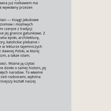
zbawca już niebawem ma
aś wywołany przezeń
ostaci — Księgi Jakubowe
oziomów i możliwych
i czerpie z tradycji
ie jej granice gatunkowe. Z
lia epoki, architekturę,
y, katolickie plebanie i
 w lekturze tajemniczych
 dawnej Polski, w której
izm, a także islam.
łości. Można ją czytać
dzieło o samej historii, jej
całych narodów. To właśnie
przed rozbiorami, wybitna
siejszy kształt naszej