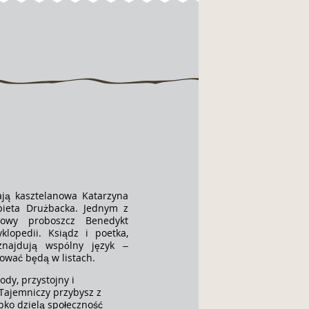
ją kasztelanowa Katarzyna
bieta Drużbacka. Jednym z
scowy proboszcz Benedykt
klopedii. Ksiądz i poetka,
znajdują wspólny język –
ować będą w listach.
ody, przystojny i
 Tajemniczy przybysz z
ybko dzielą społeczność