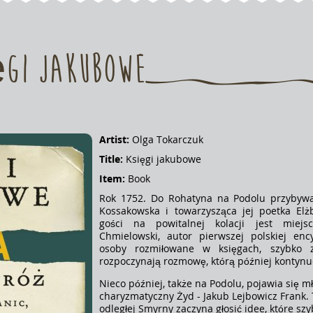
ęgi Jakubowe
Artist:
Olga Tokarczuk
Title:
Księgi jakubowe
Item:
Book
Rok 1752. Do Rohatyna na Podolu przybywa
Kossakowska i towarzysząca jej poetka Elż
gości na powitalnej kolacji jest miej
Chmielowski, autor pierwszej polskiej ency
osoby rozmiłowane w księgach, szybko 
rozpoczynają rozmowę, którą później kontynu
Nieco później, także na Podolu, pojawia się mł
charyzmatyczny Żyd - Jakub Lejbowicz Frank.
odległej Smyrny zaczyna głosić idee, które sz