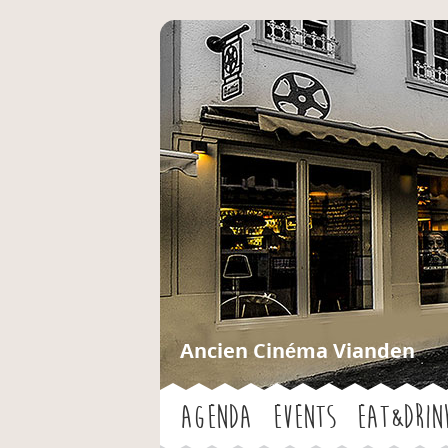
Ancien Cinéma Vianden
Agenda
Events
Eat&Drin