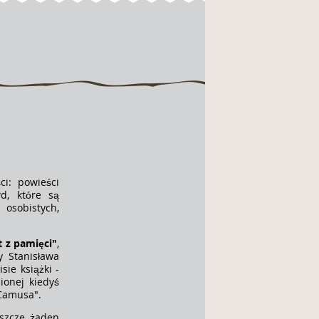
ci: powieści
d, które są
sobistych,
t z pamięci"
,
y Stanisława
sie książki -
ionej kiedyś
 Camusa".
eszcze żaden