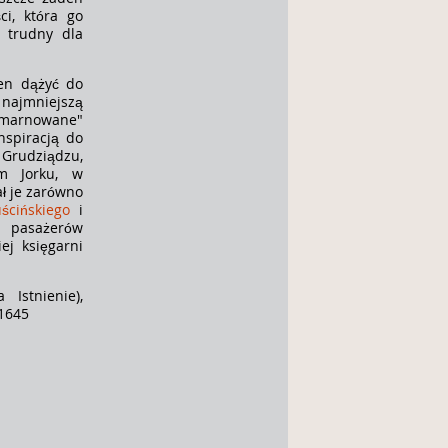
ci, która go
 trudny dla
ien dążyć do
najmniejszą
 zmarnowane"
nspiracją do
Grudziądzu,
ym Jorku, w
ł je zarówno
ścińskiego
i
h pasażerów
ej księgarni
Istnienie),
31645