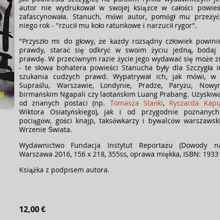
autor nie wydrukował w swojej książce w całości powieś
zafascynowała. Stanuch, mówi autor, pomógł mu przeżyć
niego rok - "rzucił mu koło ratunkowe i narzucił rygor".
"Przyszło mi do głowy, że każdy rozsądny człowiek powin
prawdy, starać się odkryć w swoim życiu jedną, bodaj 
prawdę. W przeciwnym razie życie jego wydawać się może
- te słowa bohatera powieści Stanucha były dla Szczygła i
szukania cudzych prawd. Wypatrywał ich, jak mówi, w 
Supraślu, Warszawie, Londynie, Pradze, Paryżu, Now
birmańskim Ngapali czy laotańskim Luang Prabang. Uzyskiwa
od znanych postaci (np.
Tomasza Stańki
,
Ryszarda Kapu
Wiktora Osiatyńskiego), jak i od przygodnie poznanyc
pociągów, gości knajp, taksówkarzy i bywalców warszawski
Wrzenie Świata.
Wydawnictwo Fundacja Instytut Reportażu (Dowody na 
Warszawa 2016, 156 x 218, 355ss, oprawa miękka, ISBN: 193
Książka z podpisem autora.
12,00 €