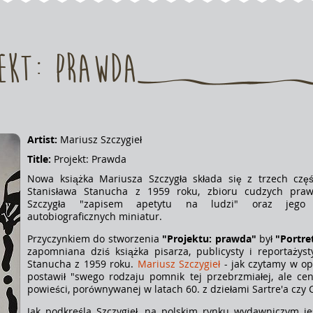
ekt: Prawda
Artist:
Mariusz Szczygieł
Title:
Projekt: Prawda
Nowa książka Mariusza Szczygła składa się z trzech częś
Stanisława Stanucha z 1959 roku, zbioru cudzych praw
Szczygła "zapisem apetytu na ludzi" oraz jego o
autobiograficznych miniatur.
Przyczynkiem do stworzenia
"Projektu: prawda"
był
"Portre
zapomniana dziś książka pisarza, publicysty i reportażyst
Stanucha z 1959 roku.
Mariusz Szczygieł
- jak czytamy w opi
postawił "swego rodzaju pomnik tej przebrzmiałej, ale cen
powieści, porównywanej w latach 60. z dziełami Sartre'a czy
Jak podkreśla Szczygieł, na polskim rynku wydawniczym j