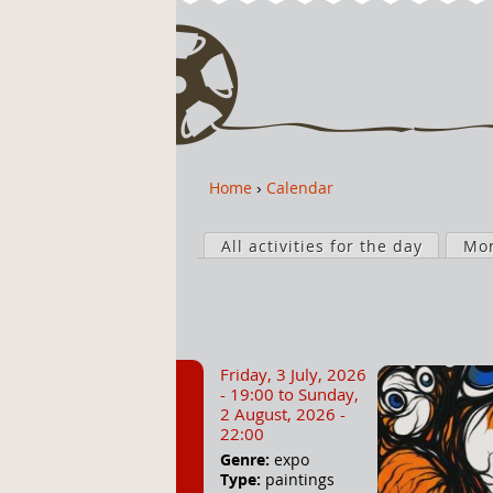
Home
›
Calendar
Y
o
P
u
All activities for the day
Mo
r
a
i
r
m
e
a
h
r
Friday, 3 July, 2026
e
y
- 19:00
to
Sunday,
r
t
2 August, 2026 -
22:00
e
a
Genre:
expo
b
Type:
paintings