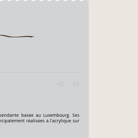
Pre
ext
v
»
dépendante basée au Luxembourg. Ses
cipalement réalisées à l’acrylique sur