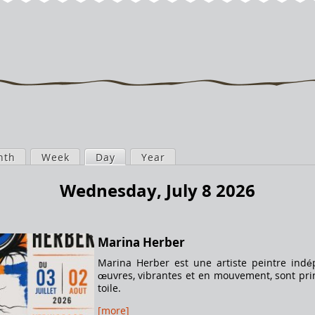
nth
Week
Day
(active tab)
Year
Wednesday, July 8 2026
Marina Herber
Marina Herber est une artiste peintre in
œuvres, vibrantes et en mouvement, sont prin
toile.
[more]