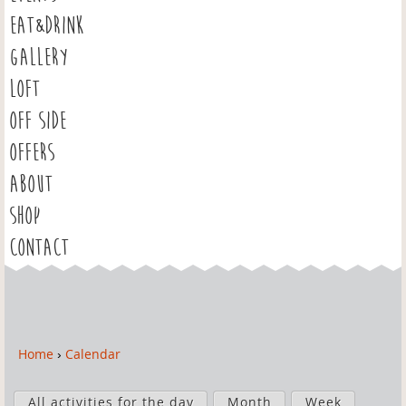
EAT&DRINK
GALLERY
LOFT
OFF SIDE
OFFERS
ABOUT
SHOP
CONTACT
Home
›
Calendar
Y
o
P
u
All activities for the day
Month
Week
r