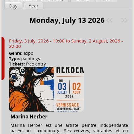
a
Day
(active tab)
Year
i
r
m
Monday, July 13 2026
e
a
Pre
ext
h
r
v
»
e
y
Friday, 3 July, 2026 - 19:00
to
Sunday, 2 August, 2026 -
r
t
22:00
e
a
Genre:
expo
Type:
paintings
b
Tickets:
free entry
s
Marina Herber
Marina Herber est une artiste peintre indépendante
basée au Luxembourg. Ses œuvres, vibrantes et en