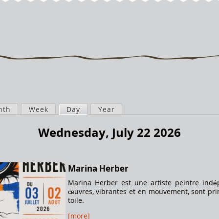
nth
Week
Day
(active tab)
Year
Wednesday, July 22 2026
Marina Herber
Marina Herber est une artiste peintre in
œuvres, vibrantes et en mouvement, sont prin
toile.
[more]