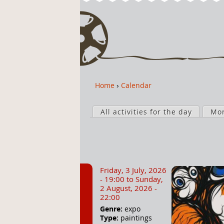
Home
›
Calendar
Y
o
P
u
All activities for the day
Mo
r
a
i
r
m
e
a
h
r
Friday, 3 July, 2026
e
y
- 19:00
to
Sunday,
r
t
2 August, 2026 -
22:00
e
a
Genre:
expo
b
Type:
paintings