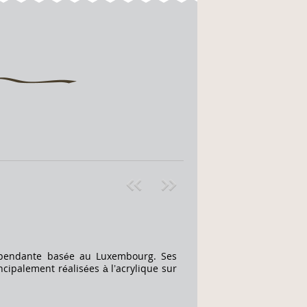
Pre
ext
v
»
dépendante basée au Luxembourg. Ses
cipalement réalisées à l’acrylique sur