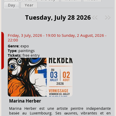
a
Day
(active tab)
Year
i
r
m
Tuesday, July 28 2026
e
a
Pre
ext
h
r
v
»
e
y
Friday, 3 July, 2026 - 19:00
to
Sunday, 2 August, 2026 -
r
t
22:00
e
a
Genre:
expo
Type:
paintings
b
Tickets:
free entry
s
Marina Herber
Marina Herber est une artiste peintre indépendante
basée au Luxembourg. Ses œuvres, vibrantes et en