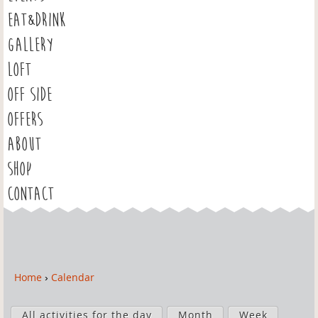
EAT&DRINK
GALLERY
LOFT
OFF SIDE
OFFERS
ABOUT
SHOP
CONTACT
Home
›
Calendar
Y
o
P
u
All activities for the day
Month
Week
r