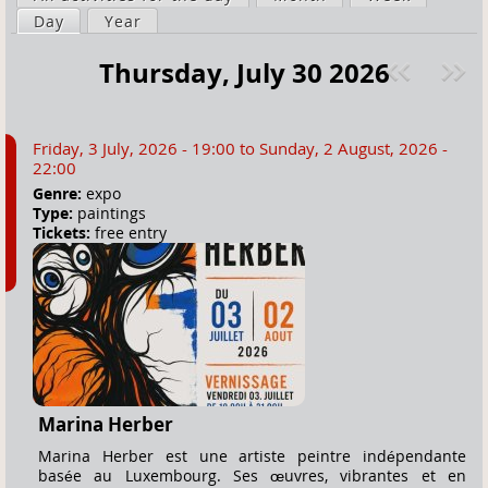
a
Day
(active tab)
Year
i
r
m
Thursday, July 30 2026
e
a
Pre
ext
h
r
v
»
e
y
Friday, 3 July, 2026 - 19:00
to
Sunday, 2 August, 2026 -
r
t
22:00
e
a
Genre:
expo
Type:
paintings
b
Tickets:
free entry
s
Marina Herber
Marina Herber est une artiste peintre indépendante
basée au Luxembourg. Ses œuvres, vibrantes et en