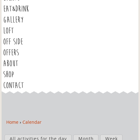
EAT&DRINK
GALLERY
LOFT
OFF SIDE
OFFERS
ABOUT
SHOP
CONTACT
Home
›
Calendar
Y
o
P
u
All activities for the day
Month
Week
r