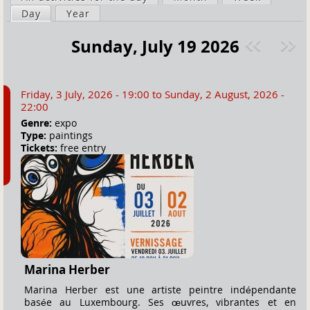
a
Day
(active tab)
Year
i
r
m
Sunday, July 19 2026
e
a
Pre
ext
h
r
v
»
e
y
Friday, 3 July, 2026 - 19:00
to
Sunday, 2 August, 2026 -
r
t
22:00
e
a
Genre:
expo
Type:
paintings
b
Tickets:
free entry
s
Marina Herber
Marina Herber est une artiste peintre indépendante
basée au Luxembourg. Ses œuvres, vibrantes et en