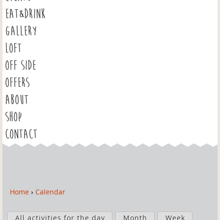
EAT&DRINK
GALLERY
LOFT
OFF SIDE
OFFERS
ABOUT
SHOP
CONTACT
Home
›
Calendar
Y
o
P
u
All activities for the day
Month
Week
r