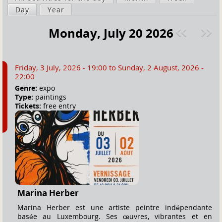
a
Day
(active tab)
Year
i
r
m
Monday, July 20 2026
e
a
Pre
ext
h
r
v
»
e
y
Friday, 3 July, 2026 - 19:00
to
Sunday, 2 August, 2026 -
r
t
22:00
e
a
Genre:
expo
Type:
paintings
b
Tickets:
free entry
s
Marina Herber
Marina Herber est une artiste peintre indépendante
basée au Luxembourg. Ses œuvres, vibrantes et en