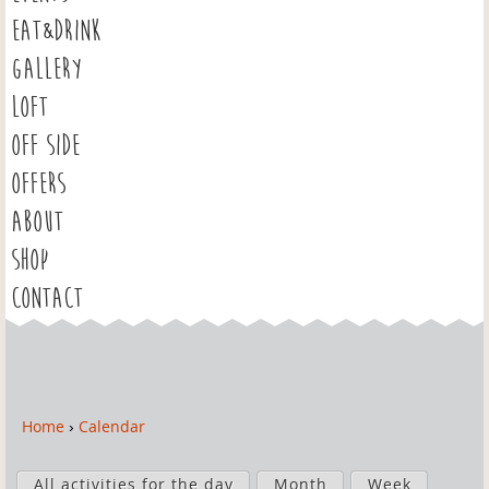
EAT&DRINK
GALLERY
LOFT
OFF SIDE
OFFERS
ABOUT
SHOP
CONTACT
Home
›
Calendar
Y
o
P
u
All activities for the day
Month
Week
r