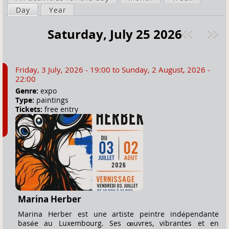
a
Day
(active tab)
Year
i
r
m
Saturday, July 25 2026
e
a
Pre
ext
h
r
v
»
e
y
Friday, 3 July, 2026 - 19:00
to
Sunday, 2 August, 2026 -
r
t
22:00
e
a
Genre:
expo
Type:
paintings
b
Tickets:
free entry
s
Marina Herber
Marina Herber est une artiste peintre indépendante
basée au Luxembourg. Ses œuvres, vibrantes et en