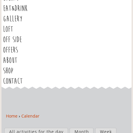
EAT&DRINK
GALLERY
LOFT
OFF SIDE
OFFERS
ABOUT
SHOP
CONTACT
Home
›
Calendar
Y
o
P
u
All activities for the day
Month
Week
r